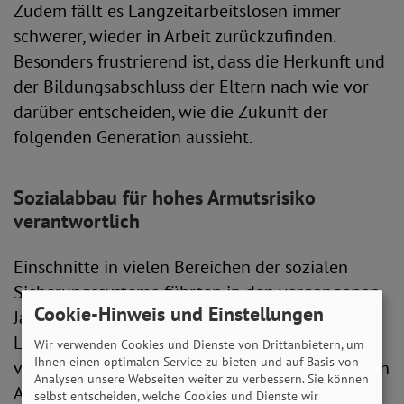
Zudem fällt es Langzeitarbeitslosen immer
schwerer, wieder in Arbeit zurückzufinden.
Besonders frustrierend ist, dass die Herkunft und
der Bildungsabschluss der Eltern nach wie vor
darüber entscheiden, wie die Zukunft der
folgenden Generation aussieht.
Sozialabbau für hohes Armutsrisiko
verantwortlich
Einschnitte in vielen Bereichen der sozialen
Sicherungssysteme führten in den vergangenen
Cookie-Hinweis und Einstellungen
Jahrzehnten zu erheblichen Kürzungen von
Leistungen. Der massive Sozialabbau wurde für
Wir verwenden Cookies und Dienste von Drittanbietern, um
Ihnen einen optimalen Service zu bieten und auf Basis von
viele Menschen zu einer bitteren Erfahrung. Nach
Analysen unsere Webseiten weiter zu verbessern. Sie können
Auffassung des SoVD liegt hier die wesentliche
selbst entscheiden, welche Cookies und Dienste wir