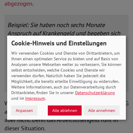
abgezogen
.
Beispiel: Sie haben noch sechs Monate
Anspruch auf Krankengeld und begeben sich
jetzt zwei Monate lang auf eine Kur. Nach dem
Cookie-Hinweis und Einstellungen
Ende dieser Reha-Maßnahme bleiben noch
Wir verwenden Cookies und Dienste von Drittanbietern, um
vier Monate Krankengeld. Obwohl die
Ihnen einen optimalen Service zu bieten und auf Basis von
Analysen unsere Webseiten weiter zu verbessern. Sie können
Krankenkasse in den letzten Wochen gar nicht
selbst entscheiden, welche Cookies und Dienste wir
zahlen musste.
verwenden dürfen. Natürlich haben Sie jederzeit die
Möglichkeit, die bereits erteilte Einwilligung zu widerrufen.
Weitere Informationen, auch zur Datenverarbeitung durch
Drittanbieter, finden Sie in unserer
Datenschutzerklärung
und im
Impressum
.
Wenn das jetzt bei einer langen Krankheit im ALG
Anpassen
Alle ablehnen
Alle annehmen
auch so wäre, wäre das natürlich blöd. So ist es
aber nicht. Denn das Arbeitslosengeld ruht in
dieser Situation.