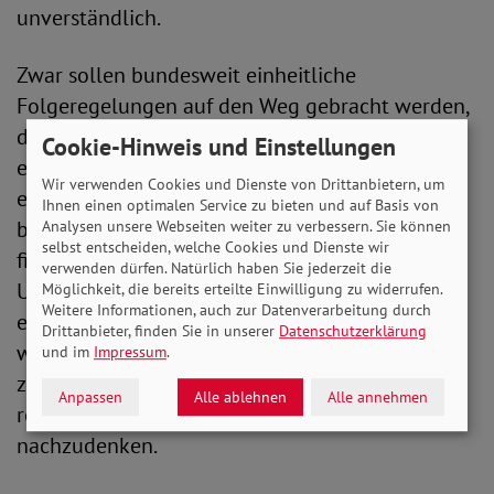
unverständlich.
Zwar sollen bundesweit einheitliche
Folgeregelungen auf den Weg gebracht werden,
die je nach Entwicklung der aktuellen Lage
Cookie-Hinweis und Einstellungen
erforderliche Schutzmaßnahmen zeitnah
Wir verwenden Cookies und Dienste von Drittanbietern, um
ermöglichen sollen, was grundsätzlich
Ihnen einen optimalen Service zu bieten und auf Basis von
begrüßenswert ist. Auch sind viele der
Analysen unsere Webseiten weiter zu verbessern. Sie können
selbst entscheiden, welche Cookies und Dienste wir
finanziellen Entlastungs-und
verwenden dürfen. Natürlich haben Sie jederzeit die
Unterstützungsleistungen sowie die
Möglichkeit, die bereits erteilte Einwilligung zu widerrufen.
Weitere Informationen, auch zur Datenverarbeitung durch
erleichterten Leistungszugänge grundsätzlich
Drittanbieter, finden Sie in unserer
Datenschutzerklärung
wichtig und richtig. Angesichts der sich
und im
Impressum
.
zuspitzenden Lage ist dies jedoch kaum der
Anpassen
Alle ablehnen
Alle annehmen
rechte Zeitpunkt, um über Folgeregelungen
nachzudenken.